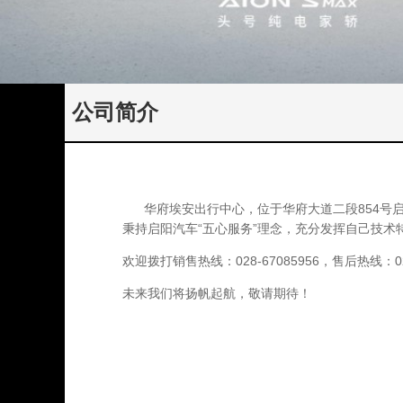
公司简介
华府埃安出行中心，位于华府大道二段854号启
秉持启阳汽车“五心
服务”理念，充分发挥自己技术
欢迎拨打销售热线：028-67085956，售后热线：028
未来我们将扬帆起航，敬请期待！