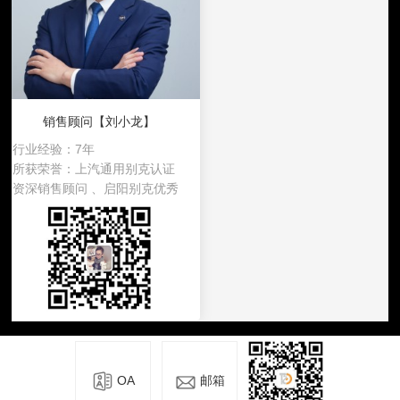
销售顾问【刘小龙】
行业经验：
7年
所获荣誉：
上汽通用别克认证
资深销售顾问 、启阳别克优秀
销售顾问
OA
邮箱