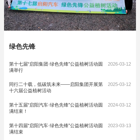
绿色先锋
第十七届“启阳集团·绿色先锋”公益植树活动圆
2026-03-12
满举行
同行二十载，低碳筑未来——启阳集团开展第
2025-03-12
十六届公益植树活动
第十五届“启阳汽车·绿色先锋”公益植树活动圆
2024-03-12
满结束！
第十四届“启阳汽车·绿色先锋”公益植树活动圆
2023-03-13
满结束