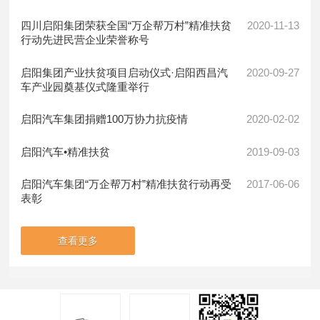
四川启阳集团荣获全国“万企帮万村”精准扶贫
2020-11-13
行动先进民营企业荣誉称号
启阳集团产业扶贫项目启动仪式·启阳西昌汽
2020-09-27
车产业园奠基仪式隆重举行
启阳汽车集团捐赠100万协力抗疫情
2020-02-02
启阳汽车•精准扶贫
2019-09-03
启阳汽车集团“万企帮万村”精准扶贫行动再受
2017-06-06
表彰
查看更多