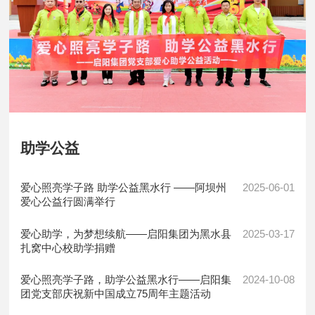
助学公益
爱心照亮学子路 助学公益黑水行 ——阿坝州
2025-06-01
爱心公益行圆满举行
爱心助学，为梦想续航——启阳集团为黑水县
2025-03-17
扎窝中心校助学捐赠
爱心照亮学子路，助学公益黑水行——启阳集
2024-10-08
团党支部庆祝新中国成立75周年主题活动