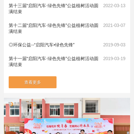
第十三届“启阳汽车·绿色先锋”公益植树活动圆
2022-03-13
满结束
第十二届“启阳汽车·绿色先锋”公益植树活动圆
2021-03-07
满结束
◎环保公益--“启阳汽车•绿色先锋”
2019-09-03
第十一届“启阳汽车·绿色先锋”公益植树活动圆
2019-03-19
满结束
查看更多